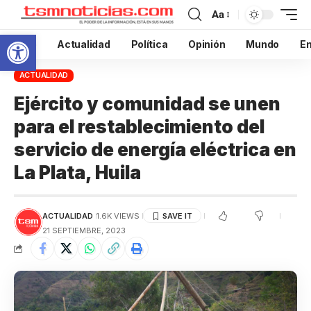
Aa
Abrir barra de herramientas
Inicio
Actualidad
Política
Opinión
Mundo
En
ACTUALIDAD
Ejército y comunidad se unen
para el restablecimiento del
servicio de energía eléctrica en
La Plata, Huila
ACTUALIDAD
1.6K VIEWS
21 SEPTIEMBRE, 2023