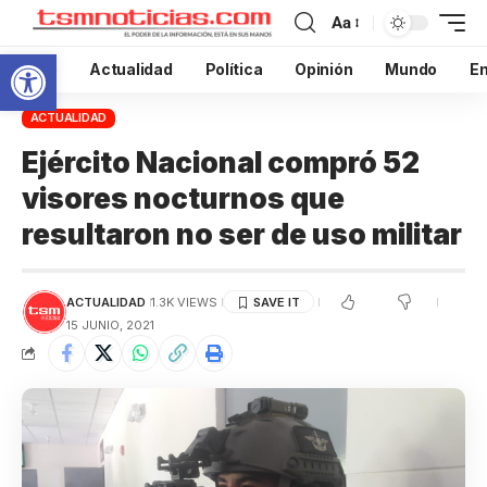
Aa
Abrir barra de herramientas
Inicio
Actualidad
Política
Opinión
Mundo
En
ACTUALIDAD
Ejército Nacional compró 52
visores nocturnos que
resultaron no ser de uso militar
ACTUALIDAD
1.3K VIEWS
15 JUNIO, 2021