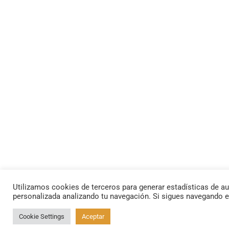
Utilizamos cookies de terceros para generar estadísticas de au
personalizada analizando tu navegación. Si sigues navegando 
Cookie Settings
Aceptar
By using this site, you agree to the
Privacy Policy
and
Terms of Use
.