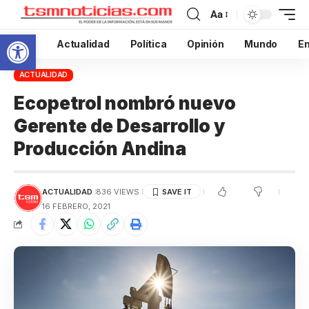
Aa
Abrir barra de herramientas
Inicio
Actualidad
Política
Opinión
Mundo
En
ACTUALIDAD
Ecopetrol nombró nuevo
Gerente de Desarrollo y
Producción Andina
ACTUALIDAD
836 VIEWS
16 FEBRERO, 2021