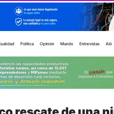
tualidad
Política
Opinión
Mundo
Entrevistas
Aló
co rescate de una ni