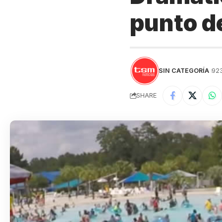
punto d
SIN CATEGORÍA
92
SHARE