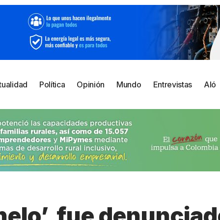
tualidad
Política
Opinión
Mundo
Entrevistas
Aló
elo’, fue denunciad