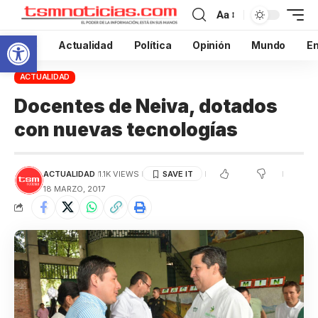
Aa
Abrir barra de herramientas
Inicio
Actualidad
Política
Opinión
Mundo
En
ACTUALIDAD
Docentes de Neiva, dotados
con nuevas tecnologías
ACTUALIDAD
1.1K VIEWS
18 MARZO, 2017