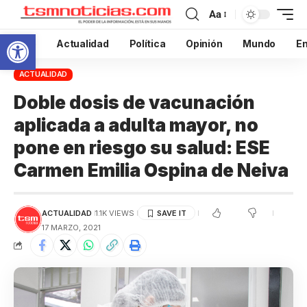
Aa
Abrir barra de herramientas
Inicio
Actualidad
Política
Opinión
Mundo
En
ACTUALIDAD
Doble dosis de vacunación
aplicada a adulta mayor, no
pone en riesgo su salud: ESE
Carmen Emilia Ospina de Neiva
ACTUALIDAD
1.1K VIEWS
17 MARZO, 2021