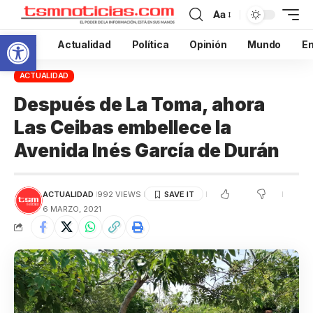
Aa
Abrir barra de herramientas
Inicio
Actualidad
Política
Opinión
Mundo
En
ACTUALIDAD
Después de La Toma, ahora
Las Ceibas embellece la
Avenida Inés García de Durán
ACTUALIDAD
992 VIEWS
6 MARZO, 2021