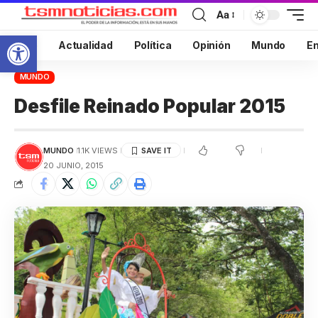
Aa
Abrir barra de herramientas
Inicio
Actualidad
Política
Opinión
Mundo
En
MUNDO
Desfile Reinado Popular 2015
MUNDO
1.1K VIEWS
20 JUNIO, 2015