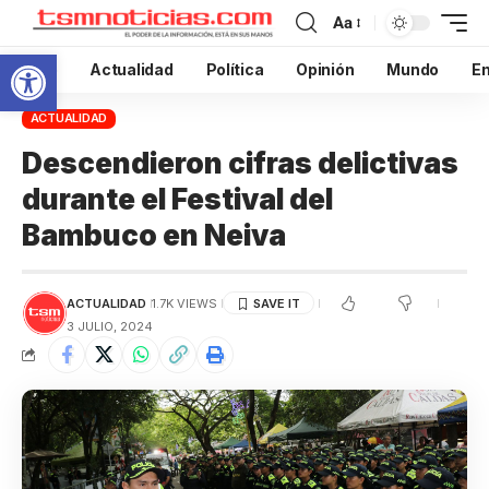
Aa
Abrir barra de herramientas
Inicio
Actualidad
Política
Opinión
Mundo
En
ACTUALIDAD
Descendieron cifras delictivas
durante el Festival del
Bambuco en Neiva
ACTUALIDAD
1.7K VIEWS
3 JULIO, 2024