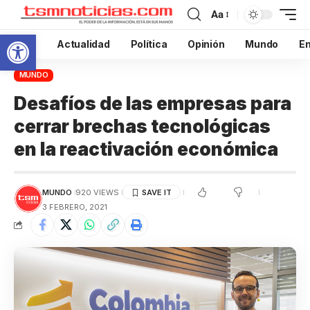
Aa
Abrir barra de herramientas
Inicio
Actualidad
Política
Opinión
Mundo
En
MUNDO
Desafíos de las empresas para
cerrar brechas tecnológicas
en la reactivación económica
MUNDO
920 VIEWS
3 FEBRERO, 2021