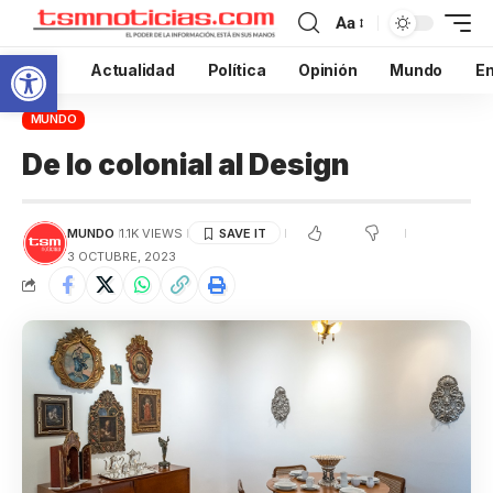
Aa
Abrir barra de herramientas
Inicio
Actualidad
Política
Opinión
Mundo
En
MUNDO
De lo colonial al Design
MUNDO
1.1K VIEWS
3 OCTUBRE, 2023