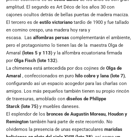
amplitud. El segundo es Art Déco de los años 30 con
cajones ocultos detrás de bellas puertas de madera maciza.
El tercero es de
estilo victoriano
tardío de 1900 y fue tallado
en comino crespo, una madera hoy rara y
escasa. Las
alfombras persas
complementarán el ambiente,
pero el protagonismo lo tienen las de la maestra Olga de
Amaral
(lotes 5 y 113)
y la alfombra ecuatoriana firmada
por
Olga Fisch
(lote 132
).
La chimenea está antecedida por dos cojines de
Olga de
Amaral
, confeccionados en puro
hilo cobre y lana
(lote 7)
,
configurando así un espacio acogedor para las charlas con
amigos. Los más pequeños también tienen su propio rincón
de travesuras, amoblado con
diseños de Philippe
Starck
(lote 75)
y muebles daneses.
El esplendor de los
bronces de Augustín Moreau, Houdon y
Remington
también hará parte de este recorrido. No
olvidemos la presencia de unas espectaculares
mariolas