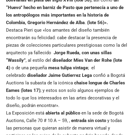
bolivianas en plata del siglo XVIII (lote 38)
, así como
un
“Huevo” hecho en barniz de Pasto que pertenecía a uno de
los antropólogos más importantes en la historia de
Colombia, Gregorio Hernández de Alba
.
(lote 56)».
Destaca Pieri que «los amantes del diseño también
encontrarán su felicidad: cabe destacar la presencia de
piezas de colecciones particulares prestigiosas como la del
arquitecto ya fallecido
Jorge Rueda, con unas sillas
“Wassily”
, al estilo del
diseñador Mies Van der Rohe (lote
4)
o de una pequeña
mesa tulipa vintage
; el
celebrado
diseñador Jaime Gutierrez Lega
confió a Bogotá
Auctions la subasta de la icónica
chaise longue de Charles
Eames
(lotes 17)
; y estos son solo algunos ejemplos de
todo lo que los interesados en las artes decorativas y el
diseño, podrán encontrar».
La Exposición está
abierta al público
en la sede de Bogotá
Auctions, Calle 70 # 10 A – 59, ,
entrada sin costo
y todas
las personas que quieran asistir de manera virtual y