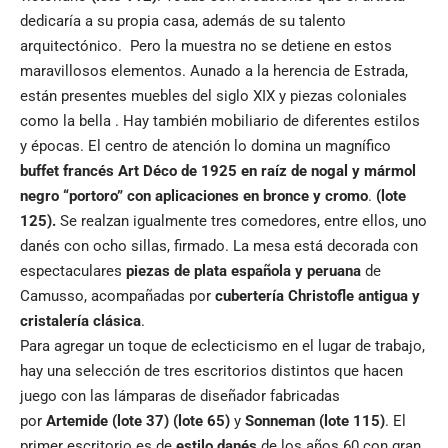
dedicaría a su propia casa, además de su talento
arquitectónico. Pero la muestra no se detiene en estos
maravillosos elementos. Aunado a la herencia de Estrada,
están presentes muebles del siglo XIX y piezas coloniales
como la bella . Hay también mobiliario de diferentes estilos
y épocas. El centro de atención lo domina un magnífico
buffet francés Art Déco de 1925 en raíz de nogal y mármol
negro “portoro” con aplicaciones en bronce y cromo
.
(lote
125).
Se realzan igualmente tres comedores, entre ellos, uno
danés con ocho sillas, firmado. La mesa está decorada con
espectaculares
piezas de plata española y peruana
de
Camusso, acompañadas por
cubertería Christofle antigua y
cristalería clásica
.
Para agregar un toque de eclecticismo en el lugar de trabajo,
hay una selección de tres escritorios distintos que hacen
juego con las lámparas de diseñador fabricadas
por
Artemide
(lote 37) (lote 65)
y
Sonneman
(lote 115)
. El
primer escritorio es de
estilo danés
de los años 60 con gran