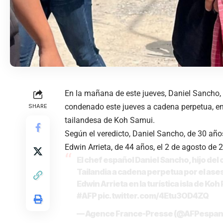
En la mañana de este jueves, Daniel Sancho, 
condenado este jueves a cadena perpetua, en 
SHARE
tailandesa de Koh Samui.
Según el veredicto, Daniel Sancho, de 30 añ
Edwin Arrieta, de 44 años, el 2 de agosto de 
El chef español Daniel Sancho, hijo de
Tailandia a cadena perpetua por el as
Edwin Arrieta en la turística isla de K
#AFP
pic.twitter.com/4Etu3OD4ZQ
— Agence France-Presse (@AFPespan