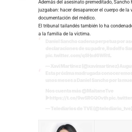
Además del asesinato premeditado, Sancho ha
juzgaban: hacer desaparecer el cuerpo de la v
documentación del médico.
El tribunal tailandés también lo ha condena
a la familia de la víctima.
Daniel Sancho cadena perpetua por ases
declaraciones de su padre, Rodolfo Sanc
pic.twitter.com/qSHxd6WRtL
— Xavi Martínez (@xavimartinez)
Augus
Esta próxima madrugada conoceremos cu
unos meses a Daniel Sancho por la mue
Nos cuenta más
@MaitaneTve
▶
https://t.co/9wSRGQOvth
pic.twitt
— Telediarios de TVE (@telediario_tve