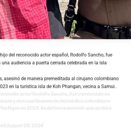
hijo del reconocido actor español, Rodolfo Sancho, fue
una audiencia a puerta cerrada celebrada en la isla
os, asesinó de manera premeditada al cirujano colombiano
2023 en la turística isla de Koh Phangan, vecina a Samui.
l conocido actor Rodolfo Sancho, fue condenado en
esinato y descuartizamiento del médico colombiano
oh Pha Ngan en 2023. Su defensa anunció que apelará
ol)
August 29, 2024