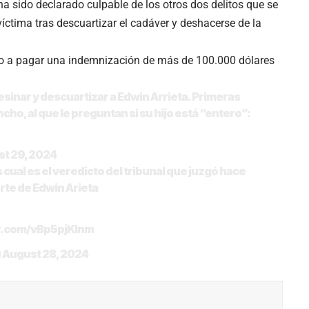
 sido declarado culpable de los otros dos delitos que se
íctima tras descuartizar el cadáver y deshacerse de la
do a pagar una indemnización de más de 100.000 dólares
inar y descuartizar a Edwin Arrieta. Primeras
ho, al que le preguntan si su hijo está “entero”:
t 29, 2024
al es el veredicto del tribunal que juzgó hace
rte de Edwin Arieta
er.com/vBp5pjKInm
)
August 28, 2024