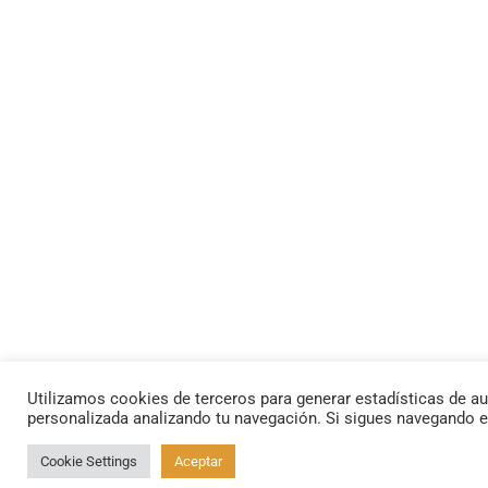
Utilizamos cookies de terceros para generar estadísticas de au
personalizada analizando tu navegación. Si sigues navegando 
Cookie Settings
Aceptar
By using this site, you agree to the
Privacy Policy
and
Terms of Use
.