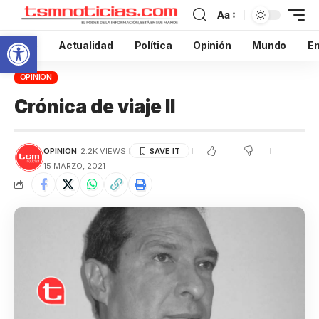
Aa
Abrir barra de herramientas
Inicio
Actualidad
Política
Opinión
Mundo
En
OPINIÓN
Crónica de viaje II
OPINIÓN
2.2K VIEWS
15 MARZO, 2021