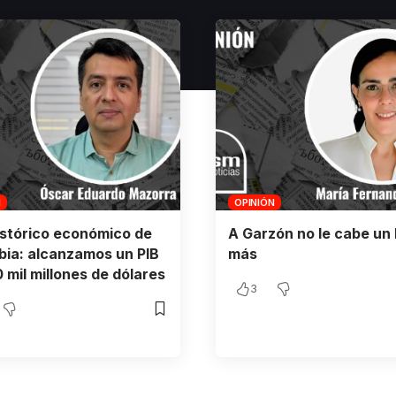
N
OPINIÓN
istórico económico de
A Garzón no le cabe un 
ia: alcanzamos un PIB
más
 mil millones de dólares
3