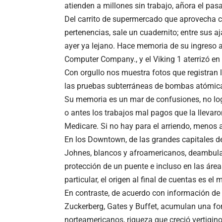
atienden a millones sin trabajo, añora el pas
Del carrito de supermercado que aprovecha c
pertenencias, sale un cuadernito; entre sus 
ayer ya lejano. Hace memoria de su ingreso 
Computer Company., y el Viking 1 aterrizó en
Con orgullo nos muestra fotos que registran 
las pruebas subterráneas de bombas atómicas
Su memoria es un mar de confusiones, no logra
o antes los trabajos mal pagos que la llevaro
Medicare. Si no hay para el arriendo, menos
En los Downtown, de las grandes capitales d
Johnes, blancos y afroamericanos, deambulan
protección de un puente e incluso en las área
particular, el origen al final de cuentas es el
En contraste, de acuerdo con información de 
Zuckerberg, Gates y Buffet, acumulan una for
norteamericanos, riqueza que creció vertigi