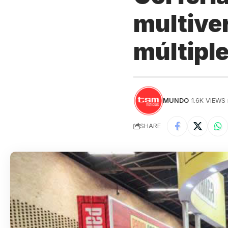
multive
múltiple
MUNDO
1.6K VIEWS
SHARE