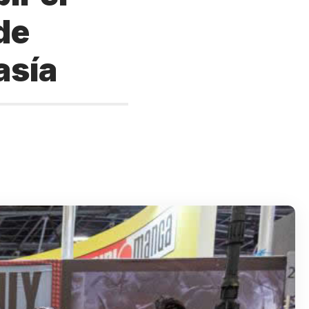
de
asía