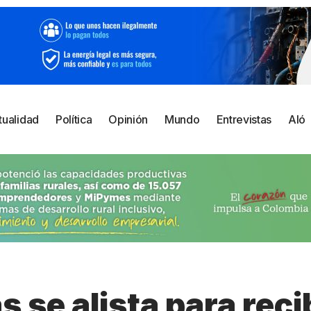
tualidad
Política
Opinión
Mundo
Entrevistas
Aló
s se alista para recib