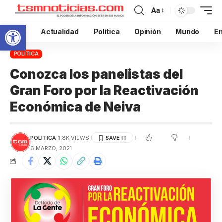
Aa
Abrir barra de herramientas
Inicio
Actualidad
Política
Opinión
Mundo
En
POLÍTICA
Conozca los panelistas del
Gran Foro por la Reactivación
Económica de Neiva
POLÍTICA
1.8K VIEWS
6 MARZO, 2021