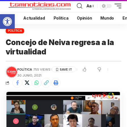
Aa
Abrir barra de herramientas
Inicio
Actualidad
Política
Opinión
Mundo
En
POLÍTICA
Concejo de Neiva regresa a la
virtualidad
POLÍTICA
755 VIEWS
30 JUNIO, 2021