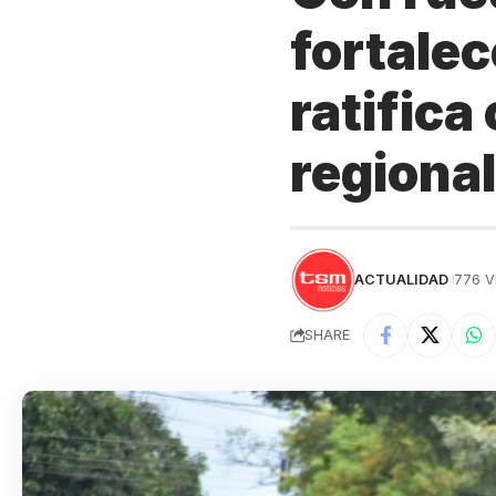
fortalec
ratifica
regional
ACTUALIDAD
776 V
SHARE