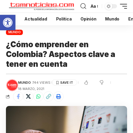
Aa
Abrir barra de herramientas
Inicio
Actualidad
Política
Opinión
Mundo
En
MUNDO
¿Cómo emprender en
Colombia? Aspectos clave a
tener en cuenta
MUNDO
744 VIEWS
18 MARZO, 2021