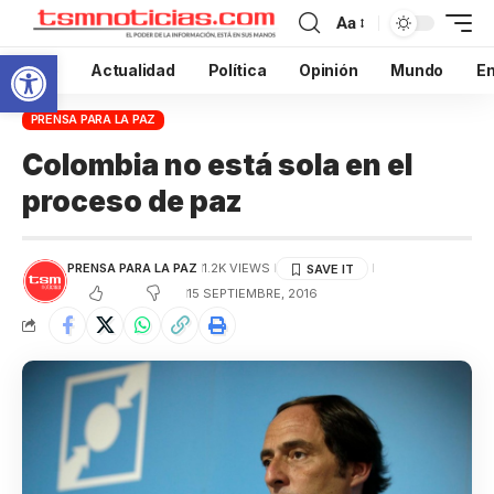
Aa
Abrir barra de herramientas
Inicio
Actualidad
Política
Opinión
Mundo
En
PRENSA PARA LA PAZ
Colombia no está sola en el
proceso de paz
PRENSA PARA LA PAZ
1.2K VIEWS
15 SEPTIEMBRE, 2016