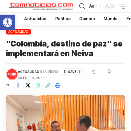
Aa
Abrir barra de herramientas
Inicio
Actualidad
Política
Opinión
Mundo
En
ACTUALIDAD
“Colombia, destino de paz” se
implementará en Neiva
ACTUALIDAD
1.3K VIEWS
29 ENERO, 2024