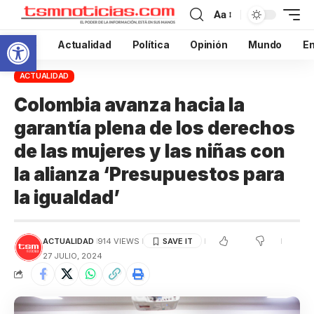
Aa
Abrir barra de herramientas
Inicio
Actualidad
Política
Opinión
Mundo
En
ACTUALIDAD
Colombia avanza hacia la
garantía plena de los derechos
de las mujeres y las niñas con
la alianza ‘Presupuestos para
la igualdad’
ACTUALIDAD
914 VIEWS
27 JULIO, 2024