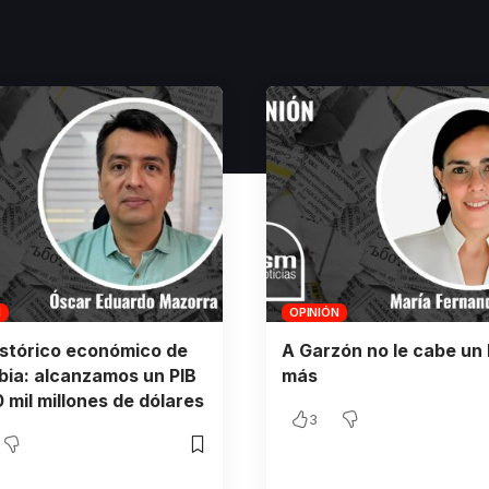
N
OPINIÓN
istórico económico de
A Garzón no le cabe un 
ia: alcanzamos un PIB
más
 mil millones de dólares
3