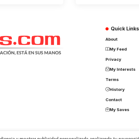
Quick Links
About
My Feed
Privacy
My Interests
Terms
History
Contact
My Saves
diencia y mostrar publicidad personalizada analizando tu navegació