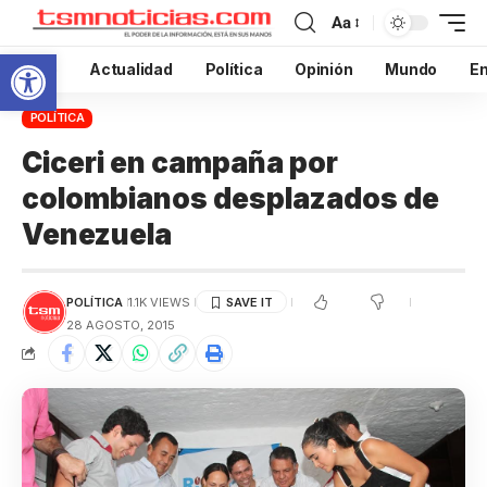
Aa
Abrir barra de herramientas
Inicio
Actualidad
Política
Opinión
Mundo
En
POLÍTICA
Ciceri en campaña por
colombianos desplazados de
Venezuela
POLÍTICA
1.1K VIEWS
28 AGOSTO, 2015