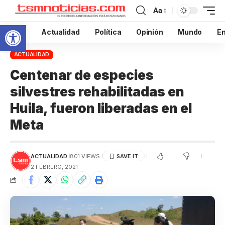
Aa
Abrir barra de herramientas
Inicio
Actualidad
Política
Opinión
Mundo
En
ACTUALIDAD
Centenar de especies
silvestres rehabilitadas en
Huila, fueron liberadas en el
Meta
ACTUALIDAD
801 VIEWS
2 FEBRERO, 2021