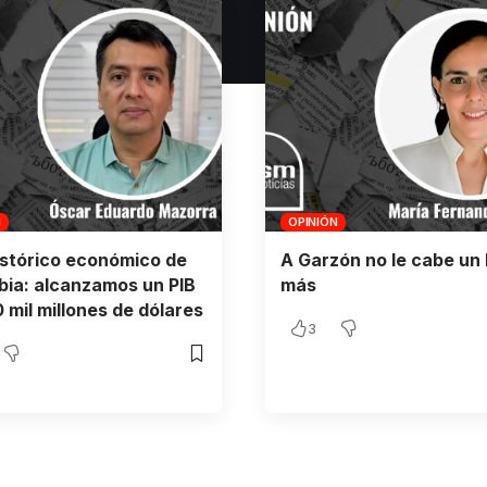
N
OPINIÓN
istórico económico de
A Garzón no le cabe un 
ia: alcanzamos un PIB
más
 mil millones de dólares
3