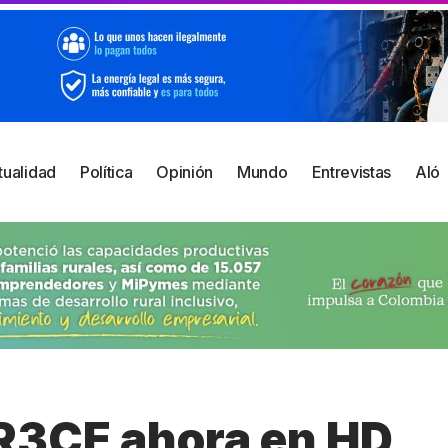
tualidad
Política
Opinión
Mundo
Entrevistas
Aló
R3CE ahora en HD