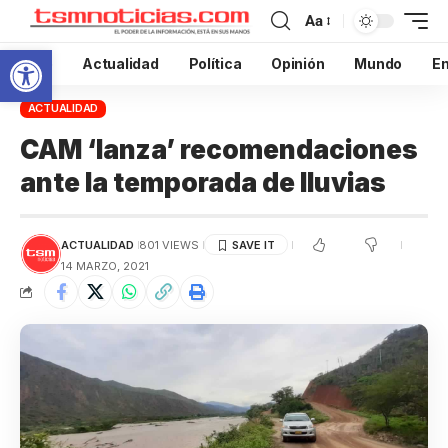
Aa
Abrir barra de herramientas
Inicio
Actualidad
Política
Opinión
Mundo
En
ACTUALIDAD
CAM ‘lanza’ recomendaciones
ante la temporada de lluvias
ACTUALIDAD
801 VIEWS
14 MARZO, 2021