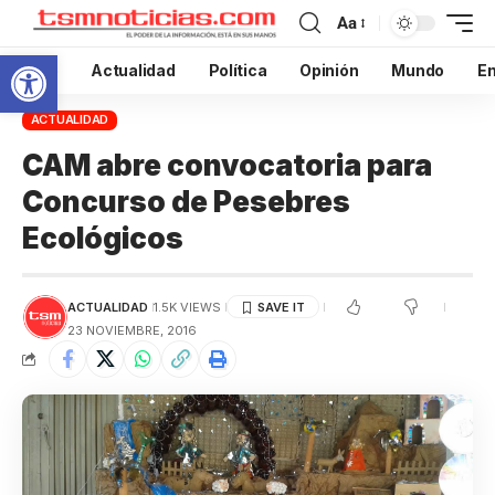
Aa
Abrir barra de herramientas
Inicio
Actualidad
Política
Opinión
Mundo
En
ACTUALIDAD
CAM abre convocatoria para
Concurso de Pesebres
Ecológicos
ACTUALIDAD
1.5K VIEWS
23 NOVIEMBRE, 2016