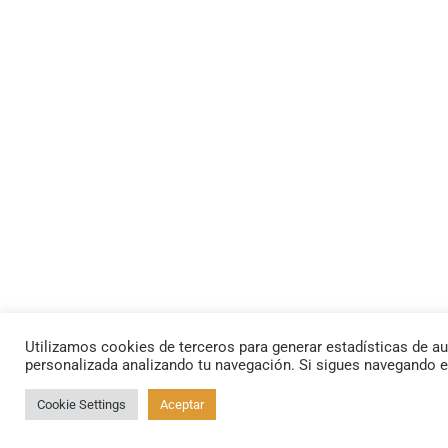
Utilizamos cookies de terceros para generar estadísticas de au
personalizada analizando tu navegación. Si sigues navegando 
Cookie Settings
Aceptar
By using this site, you agree to the
Privacy Policy
and
Terms of Use
.