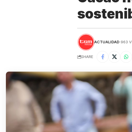
sostenib
ACTUALIDAD
963 V
SHARE