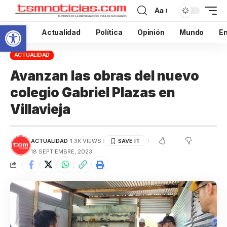
Aa
Abrir barra de herramientas
Inicio
Actualidad
Política
Opinión
Mundo
En
ACTUALIDAD
Avanzan las obras del nuevo
colegio Gabriel Plazas en
Villavieja
ACTUALIDAD
1.3K VIEWS
18 SEPTIEMBRE, 2023