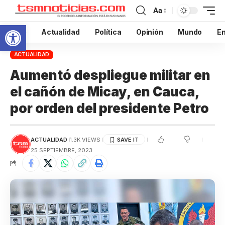
Aa
Abrir barra de herramientas
Inicio
Actualidad
Política
Opinión
Mundo
En
ACTUALIDAD
Aumentó despliegue militar en
el cañón de Micay, en Cauca,
por orden del presidente Petro
ACTUALIDAD
1.3K VIEWS
25 SEPTIEMBRE, 2023