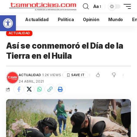
Aa
Abrir barra de herramientas
Inicio
Actualidad
Política
Opinión
Mundo
En
ACTUALIDAD
Así se conmemoró el Día de la
Tierra en el Huila
ACTUALIDAD
1.2K VIEWS
24 ABRIL, 2021