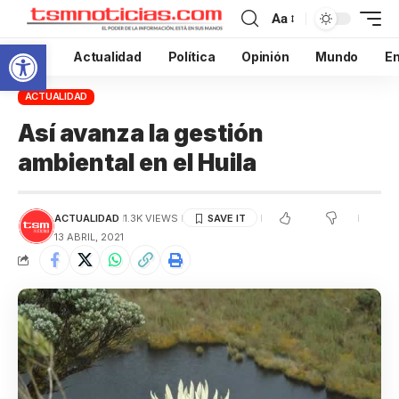
Aa
Abrir barra de herramientas
Inicio
Actualidad
Política
Opinión
Mundo
En
ACTUALIDAD
Así avanza la gestión
ambiental en el Huila
ACTUALIDAD
1.3K VIEWS
13 ABRIL, 2021