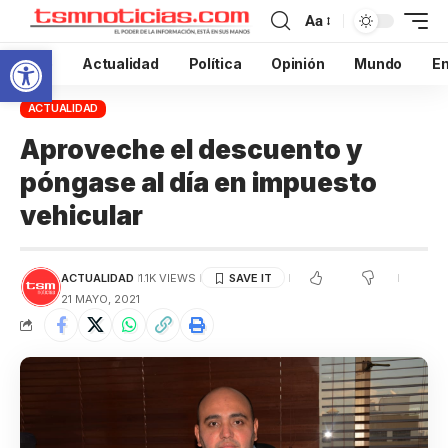
Aa
Abrir barra de herramientas
Inicio
Actualidad
Política
Opinión
Mundo
En
ACTUALIDAD
Aproveche el descuento y
póngase al día en impuesto
vehicular
ACTUALIDAD
1.1K VIEWS
21 MAYO, 2021