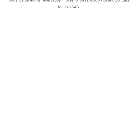
Todos los derechos reservados – Diseño, Desarrollo y Hosting por
Click
Masivo SAS