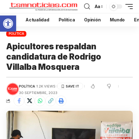
Aa
Abrir barra de herramientas
Inicio
Actualidad
Política
Opinión
Mundo
En
POLÍTICA
Apicultores respaldan
candidatura de Rodrigo
Villalba Mosquera
POLÍTICA
1.2K VIEWS
30 SEPTIEMBRE, 2023