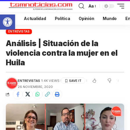
Aa
Abrir barra de herramientas
Inicio
Actualidad
Política
Opinión
Mundo
En
ENTREVISTAS
Análisis | Situación de la
violencia contra la mujer en el
Huila
ENTREVISTAS
1.4K VIEWS
26 NOVIEMBRE, 2020