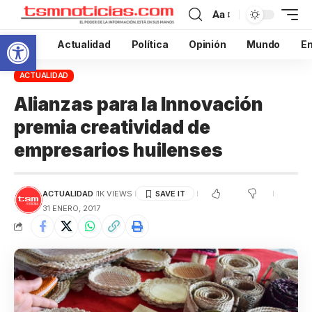
Aa
Abrir barra de herramientas
Inicio
Actualidad
Política
Opinión
Mundo
En
ACTUALIDAD
Alianzas para la Innovación
premia creatividad de
empresarios huilenses
ACTUALIDAD
1K VIEWS
31 ENERO, 2017