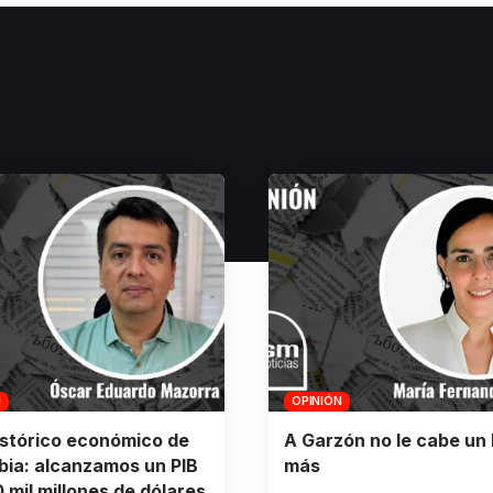
N
OPINIÓN
istórico económico de
A Garzón no le cabe un 
ia: alcanzamos un PIB
más
 mil millones de dólares