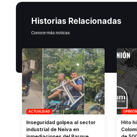
Historias Relacionadas
Conoce más noticas
ACTUALIDAD
OPINIÓ
Inseguridad golpea al sector
Hito h
industrial de Neiva en
Colomb
inmediaciones del Parque
de 500