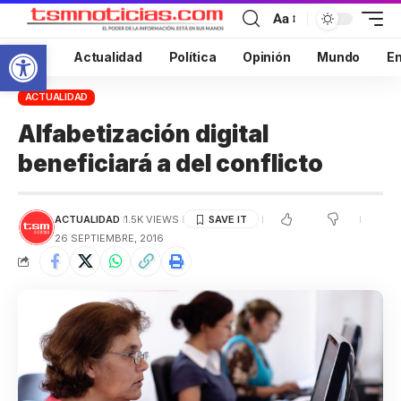
Aa
Abrir barra de herramientas
Inicio
Actualidad
Política
Opinión
Mundo
En
ACTUALIDAD
Alfabetización digital
beneficiará a del conflicto
ACTUALIDAD
1.5K VIEWS
26 SEPTIEMBRE, 2016