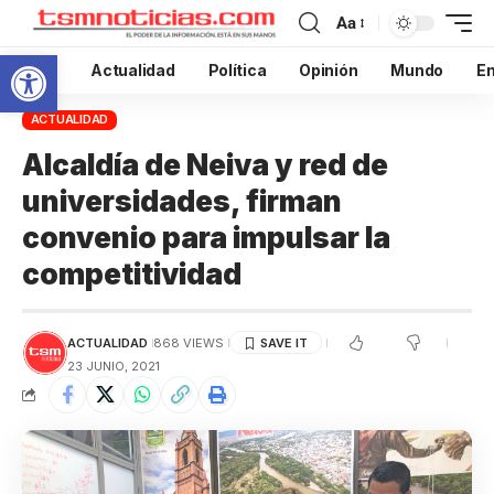
Aa
Abrir barra de herramientas
Inicio
Actualidad
Política
Opinión
Mundo
En
ACTUALIDAD
Alcaldía de Neiva y red de
universidades, firman
convenio para impulsar la
competitividad
ACTUALIDAD
868 VIEWS
23 JUNIO, 2021