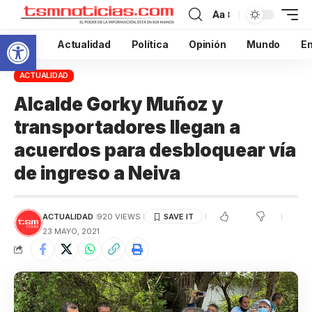
Aa
Abrir barra de herramientas
Inicio
Actualidad
Política
Opinión
Mundo
En
ACTUALIDAD
Alcalde Gorky Muñoz y
transportadores llegan a
acuerdos para desbloquear vía
de ingreso a Neiva
ACTUALIDAD
920 VIEWS
23 MAYO, 2021