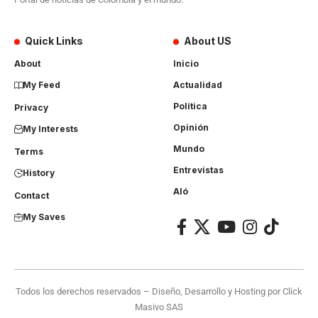
Quick Links
About US
About
Inicio
My Feed
Actualidad
Política
Privacy
Opinión
My Interests
Mundo
Terms
Entrevistas
History
Aló
Contact
My Saves
Todos los derechos reservados – Diseño, Desarrollo y Hosting por
Click
Masivo SAS