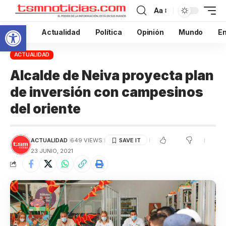
Aa
Abrir barra de herramientas
Inicio
Actualidad
Política
Opinión
Mundo
En
ACTUALIDAD
Alcalde de Neiva proyecta plan
de inversión con campesinos
del oriente
ACTUALIDAD
649 VIEWS
23 JUNIO, 2021