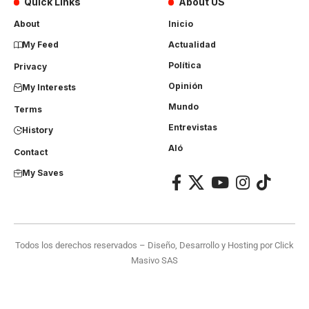
Quick Links
About US
About
Inicio
My Feed
Actualidad
Política
Privacy
Opinión
My Interests
Mundo
Terms
Entrevistas
History
Aló
Contact
My Saves
Todos los derechos reservados – Diseño, Desarrollo y Hosting por
Click
Masivo SAS