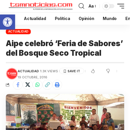
Aa
Abrir barra de herramientas
Inicio
Actualidad
Política
Opinión
Mundo
En
ACTUALIDAD
Aipe celebró ‘Feria de Sabores’
del Bosque Seco Tropical
ACTUALIDAD
1.3K VIEWS
19 OCTUBRE, 2016