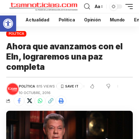
Aa
Abrir barra de herramientas
Inicio
Actualidad
Política
Opinión
Mundo
En
POLÍTICA
Ahora que avanzamos con el
Eln, lograremos una paz
completa
POLÍTICA
815 VIEWS
10 OCTUBRE, 2016