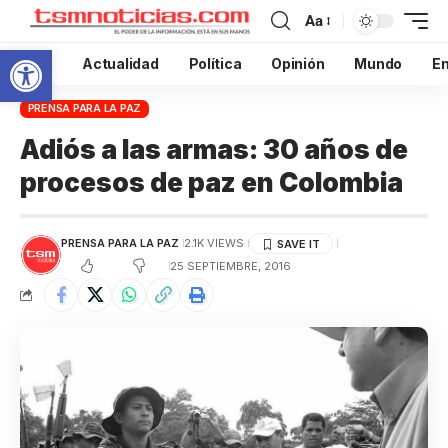
Aa
Abrir barra de herramientas
Inicio
Actualidad
Política
Opinión
Mundo
En
PRENSA PARA LA PAZ
Adiós a las armas: 30 años de
procesos de paz en Colombia
PRENSA PARA LA PAZ
2.1K VIEWS
25 SEPTIEMBRE, 2016