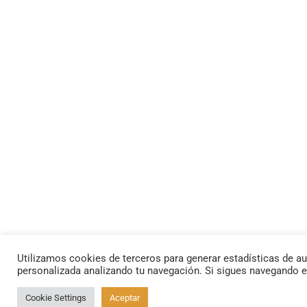
Utilizamos cookies de terceros para generar estadísticas de au
personalizada analizando tu navegación. Si sigues navegando 
Cookie Settings
Aceptar
By using this site, you agree to the
Privacy Policy
and
Terms of Use
.