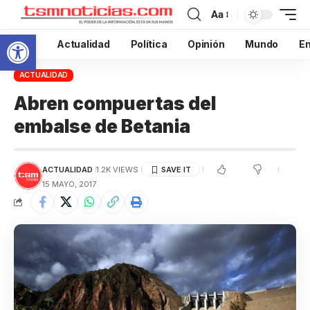
Aa
Abrir barra de herramientas
Inicio
Actualidad
Política
Opinión
Mundo
En
ACTUALIDAD
Abren compuertas del
embalse de Betania
ACTUALIDAD
1.2K VIEWS
15 MAYO, 2017