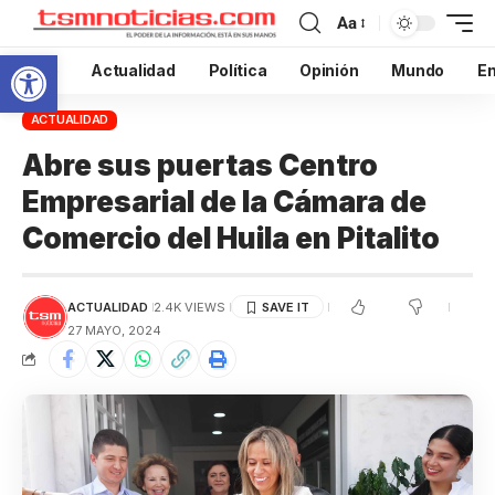
Aa
Abrir barra de herramientas
Inicio
Actualidad
Política
Opinión
Mundo
En
ACTUALIDAD
Abre sus puertas Centro
Empresarial de la Cámara de
Comercio del Huila en Pitalito
ACTUALIDAD
2.4K VIEWS
27 MAYO, 2024