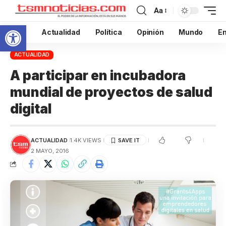
Aa
Abrir barra de herramientas
Inicio
Actualidad
Política
Opinión
Mundo
En
ACTUALIDAD
A participar en incubadora
mundial de proyectos de salud
digital
ACTUALIDAD
1.4K VIEWS
2 MAYO, 2016